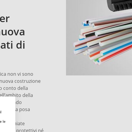
er
nuova
ati di
tica non vi sono
a nuova costruzione
do conto della
ell’ambito della
utilizzando
e per la posa
l
tettivi
e le
Risparmiate
i tubi protettivi né