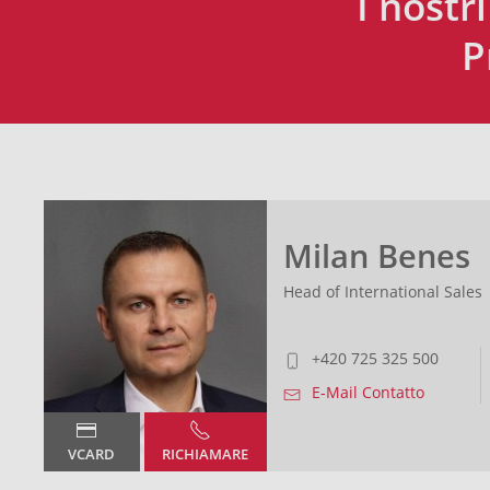
I nostr
P
Milan Benes
Head of International Sales
+420 725 325 500
E-Mail Contatto
VCARD
RICHIAMARE