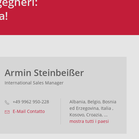
gegneri:
a!
Armin Steinbeißer
International Sales Manager
+49 9962 950-228
Albania, Belgio, Bosnia
ed Erzegovina, Italia ,
E-Mail Contatto
Kosovo, Croazia, ...
mostra tutti i paesi