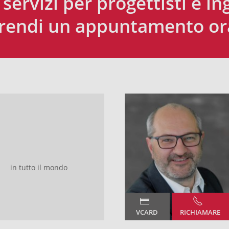
i servizi per progettisti e in
rendi un appuntamento or
in tutto il mondo
VCARD
RICHIAMARE