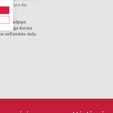
soffiatura dei
e di speedpipe
a di lunga durata
ne nell’ambito della