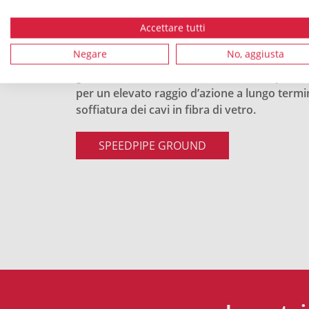
attuare una procedura supplementare per la 
Accettare tutti
microtubi.
Negare
No, aggiusta
In un unico passaggio, la posa a regola d’art
ground, realizzerete un’infrastruttura passiv
per un elevato raggio d’azione a lungo termi
soffiatura dei cavi in fibra di vetro.
SPEEDPIPE GROUND