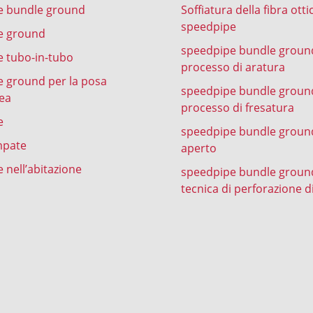
e bundle ground
Soffiatura della fibra otti
speedpipe
e ground
speedpipe bundle groun
 tubo-in-tubo
processo di aratura
 ground per la posa
speedpipe bundle groun
ea
processo di fresatura
e
speedpipe bundle ground
mpate
aperto
 nell’abitazione
speedpipe bundle groun
tecnica di perforazione d