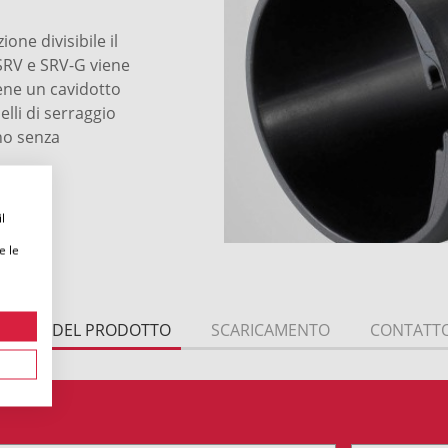
one divisibile il
SRV e SRV-G viene
iene un cavidotto
lli di serraggio
ano senza
l
e le
TTAGLI DEL PRODOTTO
SCARICAMENTO
CONTATT