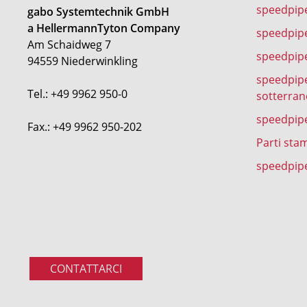
speedpip
gabo Systemtechnik GmbH
a HellermannTyton Company
speedpip
Am Schaidweg 7
speedpipe
94559 Niederwinkling
speedpipe
Tel.: +49 9962 950-0
sotterran
speedpip
Fax.: +49 9962 950-202
Parti sta
speedpipe
CONTATTARCI