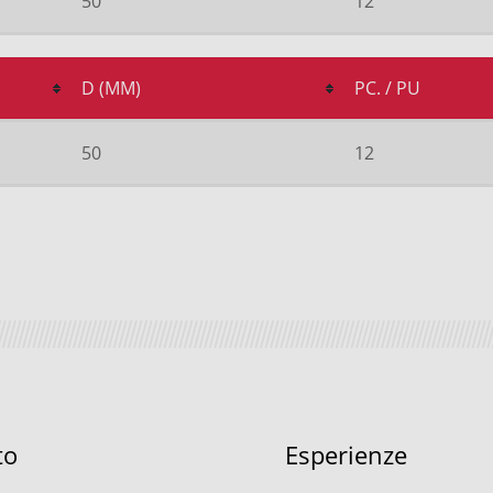
50
12
D (MM)
PC. / PU
50
12
to
Esperienze