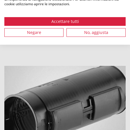
cookie utilizziamo aprire le impostazioni.
Giunti
Accettare tutti
Negare
No, aggiusta
SCOPRITE DI PIÙ