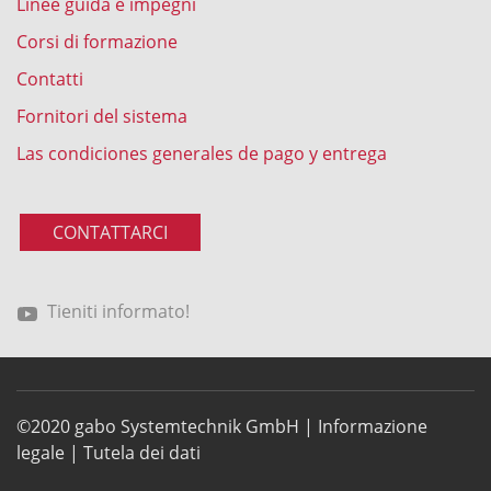
Linee guida e impegni
Corsi di formazione
Contatti
Fornitori del sistema
Las condiciones generales de pago y entrega
CONTATTARCI
Tieniti informato!
©2020 gabo Systemtechnik GmbH |
Informazione
legale
|
Tutela dei dati