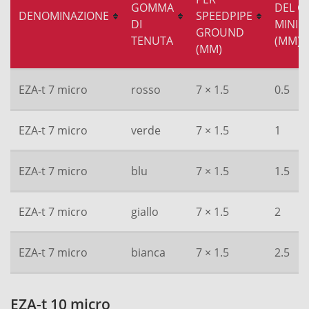
GOMMA
DEL C
DENOMINAZIONE
SPEEDPIPE
DI
MINIM
GROUND
TENUTA
(MM)
(MM)
EZA-t 7 micro
rosso
7 × 1.5
0.5
EZA-t 7 micro
verde
7 × 1.5
1
EZA-t 7 micro
blu
7 × 1.5
1.5
EZA-t 7 micro
giallo
7 × 1.5
2
EZA-t 7 micro
bianca
7 × 1.5
2.5
EZA-t 10 micro