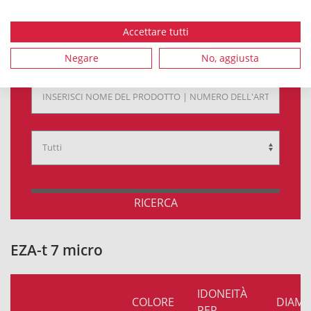
CONTATTO
Accettare tutti
Negare
No, aggiusta
Cerca prodotti:
RICERCA
EZA-t 7 micro
IDONEITÀ
COLORE
DIAME
PER