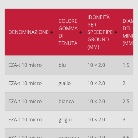
IDONEITÀ
COLORE
DIAME
PER
GOMMA
DEL C
DENOMINAZIONE
SPEEDPIPE
DI
MINIM
GROUND
TENUTA
(MM)
(MM)
EZA-t 10 micro
blu
10 × 2.0
1.5
EZA-t 10 micro
giallo
10 × 2.0
2
EZA-t 10 micro
bianca
10 × 2.0
2.5
EZA-t 10 micro
grigio
10 × 2.0
3
EZA-t 10 micro
marrone
10 × 2.0
3.5