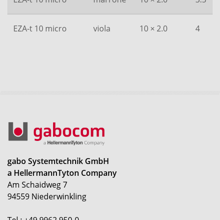
EZA-t 10 micro
viola
10 × 2.0
4
gabo Systemtechnik GmbH
a HellermannTyton Company
Am Schaidweg 7
94559 Niederwinkling
Tel.: +49 9962 950-0