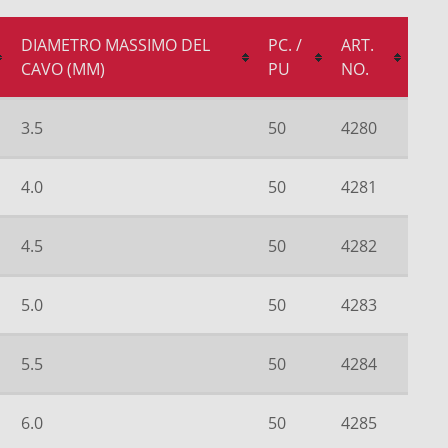
DIAMETRO MASSIMO DEL
PC. /
ART.
CAVO (MM)
PU
NO.
3.5
50
4280
4.0
50
4281
4.5
50
4282
5.0
50
4283
5.5
50
4284
6.0
50
4285