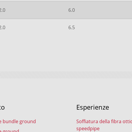
2.0
6.0
2.0
6.5
to
Esperienze
e bundle ground
Soffiatura della fibra otti
speedpipe
e ground