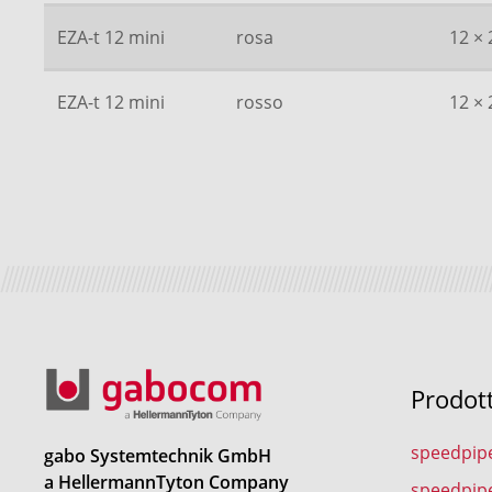
EZA-t 12 mini
rosa
12 × 
EZA-t 12 mini
rosso
12 × 
Prodot
speedpip
gabo Systemtechnik GmbH
a HellermannTyton Company
speedpip