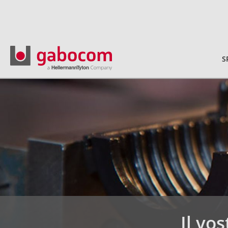
S
Il vos