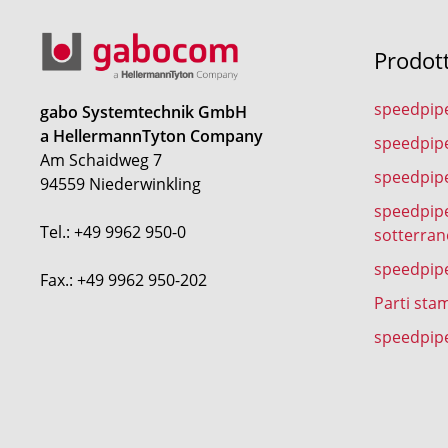
Prodot
speedpip
gabo Systemtechnik GmbH
a HellermannTyton Company
speedpip
Am Schaidweg 7
speedpipe
94559 Niederwinkling
speedpipe
Tel.: +49 9962 950-0
sotterran
speedpip
Fax.: +49 9962 950-202
Parti sta
speedpipe