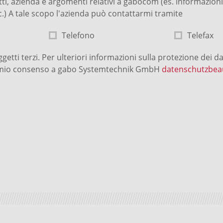
ti, azienda e argomenti relativi a gabocom (es. informazioni e 
 ecc.) A tale scopo l'azienda può contattarmi tramite
Telefono
Telefax
etti terzi. Per ulteriori informazioni sulla protezione dei da
il mio consenso a gabo Systemtechnik GmbH
datenschutzbea