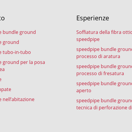
to
Esperienze
e bundle ground
Soffiatura della fibra otti
speedpipe
e ground
speedpipe bundle groun
 tubo-in-tubo
processo di aratura
 ground per la posa
speedpipe bundle groun
ea
processo di fresatura
e
speedpipe bundle ground
mpate
aperto
 nell’abitazione
speedpipe bundle groun
tecnica di perforazione d