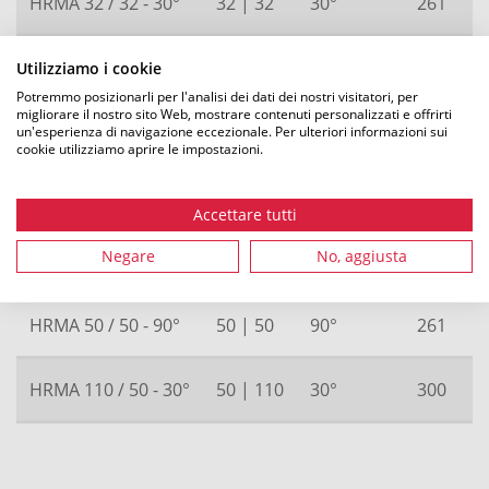
HRMA 32 / 32 - 30°
32 | 32
30°
261
HRMA 40 / 32 - 30°
32 | 40
30°
125
Utilizziamo i cookie
Potremmo posizionarli per l'analisi dei dati dei nostri visitatori, per
migliorare il nostro sito Web, mostrare contenuti personalizzati e offrirti
HRMA 40 / 40 - 90°
40 | 40
90°
261
un'esperienza di navigazione eccezionale. Per ulteriori informazioni sui
cookie utilizziamo aprire le impostazioni.
HRMA 50 / 32 - 30°
32 | 50
30°
125
Accettare tutti
Negare
No, aggiusta
HRMA 50 / 50 - 30°
50 | 50
30°
261
HRMA 50 / 50 - 90°
50 | 50
90°
261
HRMA 110 / 50 - 30°
50 | 110
30°
300