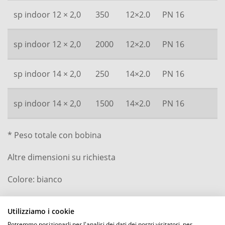
sp indoor 12 × 2,0
350
12×2.0
PN 16
3
sp indoor 12 × 2,0
2000
12×2.0
PN 16
3
sp indoor 14 × 2,0
250
14×2.0
PN 16
3
sp indoor 14 × 2,0
1500
14×2.0
PN 16
3
* Peso totale con bobina
Altre dimensioni su richiesta
Colore: bianco
Utilizziamo i cookie
Potremmo posizionarli per l'analisi dei dati dei nostri visitatori, per