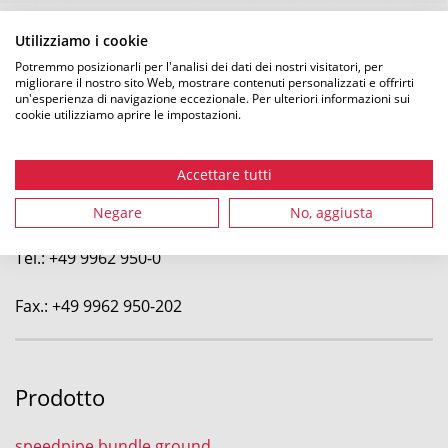
Utilizziamo i cookie
Potremmo posizionarli per l'analisi dei dati dei nostri visitatori, per
migliorare il nostro sito Web, mostrare contenuti personalizzati e offrirti
un'esperienza di navigazione eccezionale. Per ulteriori informazioni sui
cookie utilizziamo aprire le impostazioni.
gabo Systemtechnik GmbH
a HellermannTyton Company
Accettare tutti
Am Schaidweg 7
94559 Niederwinkling
Negare
No, aggiusta
Tel.: +49 9962 950-0
Fax.: +49 9962 950-202
Prodotto
speedpipe bundle ground