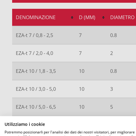
DENOMINAZIONE
D (MM)
DIAMETRO 
EZA-t 7 / 0,8 - 2,5
7
0.8
EZA-t 7 / 2,0 - 4,0
7
2
EZA-t 10 / 1,8 - 3,5
10
0.8
EZA-t 10 / 3,0 - 5,0
10
3
EZA-t 10 / 5,0 - 6,5
10
5
EZA-t 12 / 3,0 - 5,0
12
3
Utilizziamo i cookie
Potremmo posizionarli per l'analisi dei dati dei nostri visitatori, per migliorare i