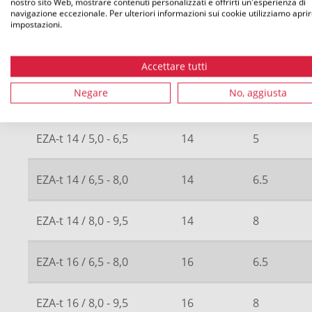
nostro sito Web, mostrare contenuti personalizzati e offrirti un'esperienza di
navigazione eccezionale. Per ulteriori informazioni sui cookie utilizziamo aprir
EZA-t 12 / 5,0 - 6,5
12
5
impostazioni.
EZA-t 12 / 6,5 - 8,0
12
6.5
Accettare tutti
Negare
No, aggiusta
EZA-t 14 / 3,0 - 5,0
14
3
EZA-t 14 / 5,0 - 6,5
14
5
EZA-t 14 / 6,5 - 8,0
14
6.5
EZA-t 14 / 8,0 - 9,5
14
8
EZA-t 16 / 6,5 - 8,0
16
6.5
EZA-t 16 / 8,0 - 9,5
16
8