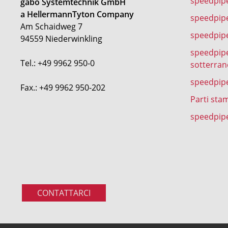
speedpip
gabo Systemtechnik GmbH
a HellermannTyton Company
speedpip
Am Schaidweg 7
speedpipe
94559 Niederwinkling
speedpipe
Tel.: +49 9962 950-0
sotterran
speedpip
Fax.: +49 9962 950-202
Parti sta
speedpipe
CONTATTARCI