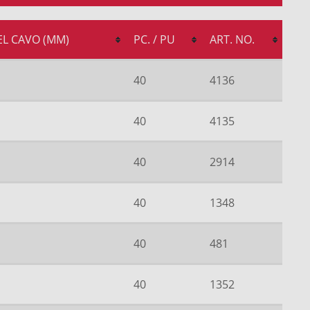
L CAVO (MM)
PC. / PU
ART. NO.
40
4136
40
4135
40
2914
40
1348
40
481
40
1352