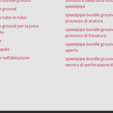
e bundle ground
Soffiatura della fibra otti
speedpipe
e ground
speedpipe bundle groun
 tubo-in-tubo
processo di aratura
 ground per la posa
speedpipe bundle groun
ea
processo di fresatura
e
speedpipe bundle ground
mpate
aperto
 nell’abitazione
speedpipe bundle groun
tecnica di perforazione d