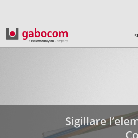
S
Sigillare l’el
Co