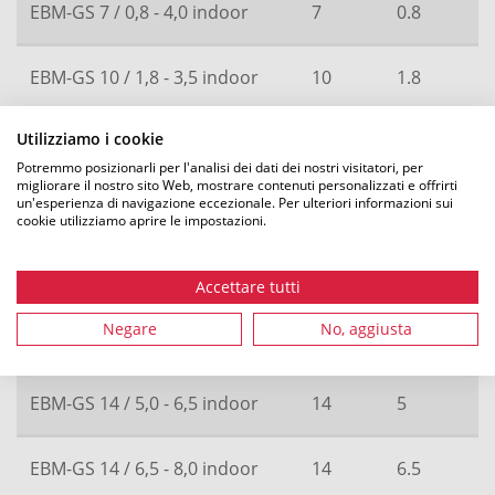
EBM-GS 7 / 0,8 - 4,0 indoor
7
0.8
EBM-GS 10 / 1,8 - 3,5 indoor
10
1.8
Utilizziamo i cookie
EBM-GS 10 / 3,0 - 5,0 indoor
10
3
Potremmo posizionarli per l'analisi dei dati dei nostri visitatori, per
migliorare il nostro sito Web, mostrare contenuti personalizzati e offrirti
un'esperienza di navigazione eccezionale. Per ulteriori informazioni sui
EBM-GS 10 / 5,0 - 6,5 indoor
10
5
cookie utilizziamo aprire le impostazioni.
EBM-GS 12 / 3,0 - 5,0 indoor
12
3
Accettare tutti
Negare
No, aggiusta
EBM-GS 12 / 5,0 - 6,5 indoor
12
5
EBM-GS 14 / 5,0 - 6,5 indoor
14
5
EBM-GS 14 / 6,5 - 8,0 indoor
14
6.5