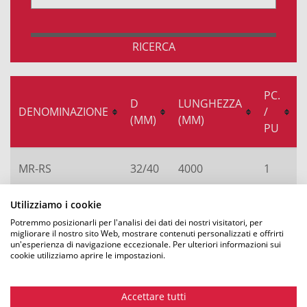
RICERCA
PC.
D
LUNGHEZZA
DENOMINAZIONE
/
(MM)
(MM)
PU
MR-RS
32/40
4000
1
Utilizziamo i cookie
Composto da:
Potremmo posizionarli per l'analisi dei dati dei nostri visitatori, per
migliorare il nostro sito Web, mostrare contenuti personalizzati e offrirti
2x semitubo multitubo MR-HR 32
un'esperienza di navigazione eccezionale. Per ulteriori informazioni sui
cookie utilizziamo aprire le impostazioni.
2x semitubo multi-tubo MR-HR 40
2x manicotto di collegamento multitubo MR-VM
Accettare tutti