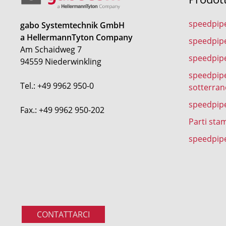
speedpip
gabo Systemtechnik GmbH
a HellermannTyton Company
speedpip
Am Schaidweg 7
speedpipe
94559 Niederwinkling
speedpipe
Tel.: +49 9962 950-0
sotterran
speedpip
Fax.: +49 9962 950-202
Parti sta
speedpipe
CONTATTARCI