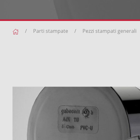
Parti stampate
Pezzi stampati generali