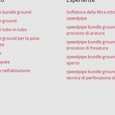
e bundle ground
Soffiatura della fibra otti
speedpipe
e ground
speedpipe bundle groun
 tubo-in-tubo
processo di aratura
 ground per la posa
speedpipe bundle groun
ea
processo di fresatura
e
speedpipe bundle ground
mpate
aperto
 nell’abitazione
speedpipe bundle groun
tecnica di perforazione d