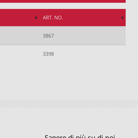
ART. NO.
3867
3398
Sapere di più su di noi