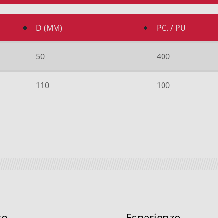
D (MM)
PC. / PU
50
400
110
100
to
Esperienze