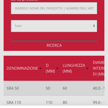
RICERCA
DIAMET
D
LUNGHEZZA
DENOMINAZIONE
INTERN
(MM)
(MM)
DI (MM)
SRA 50
50
60
40.0 - 50
SRA 110
110
80
99.0 - 11