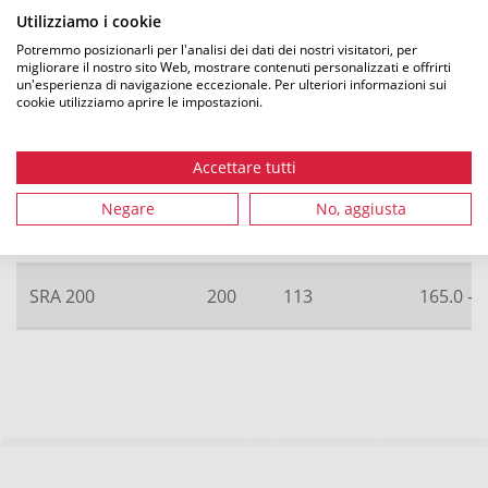
Utilizziamo i cookie
SRA 125
125
113
110.0 - 
Potremmo posizionarli per l'analisi dei dati dei nostri visitatori, per
migliorare il nostro sito Web, mostrare contenuti personalizzati e offrirti
un'esperienza di navigazione eccezionale. Per ulteriori informazioni sui
SRA 140
140
113
125.0 - 
cookie utilizziamo aprire le impostazioni.
SRA 90
90
113
88.0 - 10
Accettare tutti
Negare
No, aggiusta
SRA 160
160
113
145.0 - 
SRA 200
200
113
165.0 - 