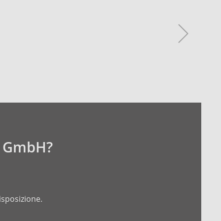
k GmbH?
isposizione.