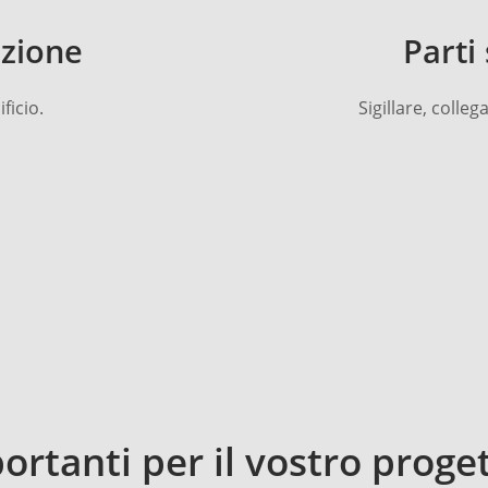
azione
Parti
ficio.
Sigillare, colleg
rtanti per il vostro progett