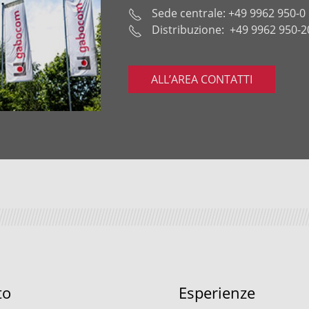
Sede centrale:
+49 9962 950-0
Distribuzione:
+49 9962 950-2
ALL’AREA CONTATTI
to
Esperienze