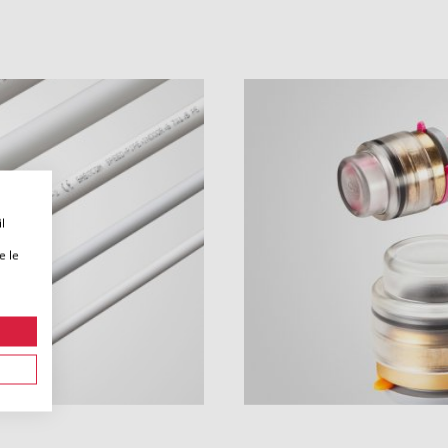
l
e le